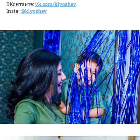
ВКонтакте:
vk.com/klyoshev
Insta:
@klyoshev