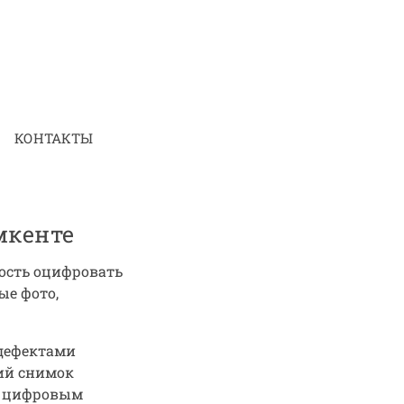
КОНТАКТЫ
ымкенте
ность оцифровать
ые фото,
 дефектами
фий снимок
 с цифровым