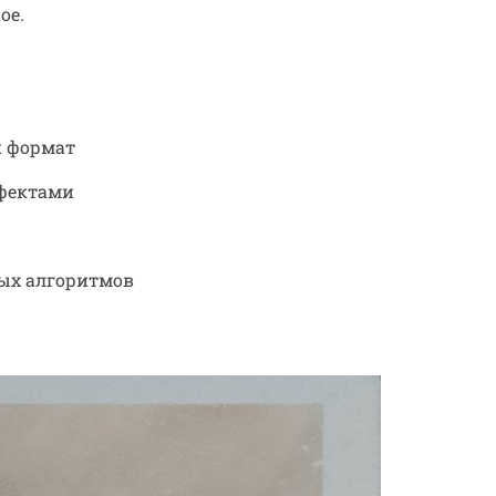
ое.
й формат
ефектами
ых алгоритмов